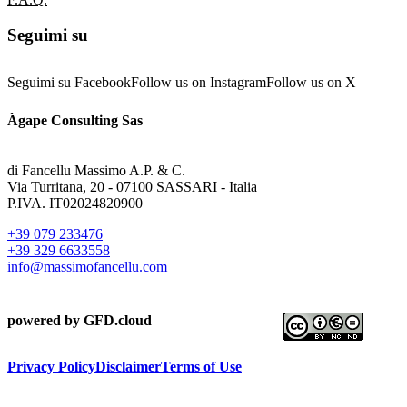
Seguimi su
Seguimi su Facebook
Follow us on Instagram
Follow us on X
Àgape Consulting Sas
di Fancellu Massimo A.P. & C.
Via Turritana, 20 - 07100 SASSARI - Italia
P.IVA. IT02024820900
+39 079 233476
+39 329 6633558
@ofni
moc.ullecnafomissam
powered by GFD.cloud
Privacy Policy
Disclaimer
Terms of Use