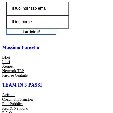
Iscrivimi!
Massimo Fancellu
Blog
Libri
Àgape
Network T3P
Risorse Gratuite
TEAM IN 3 PASSI
Aziende
Coach & Formatori
Enti Pubblici
Reti & Network
F.A.Q.