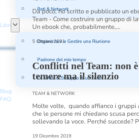
Reti & Network
Da poco, ho scritto e pubblicato un ebo
Team - Come costruire un gruppo di lav
Libri
Un ebook che, probabilmente,…
Organizzare e Gestire una Riunione
5 Ottobre 2021
Padrone del mio tempo
Conflitti nel Team: non è
temere ma il silenzio
Le 5 fasi di Sviluppo di un Team
Blog
TEAM & NETWORK
FAQ
Molte volte, quando affianco i gruppi 
che le persone mi chiedano scusa per
sollevando la voce. Perché succede? 
19 Dicembre 2019