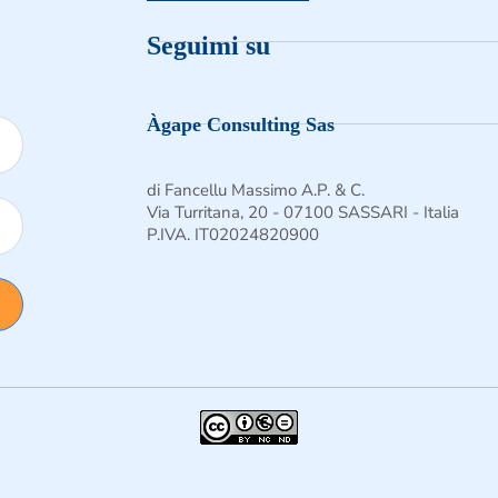
Seguimi su
Seguimi su Facebook
Follow us on Instagra
Follow us on X
Àgape Consulting Sas
di Fancellu Massimo A.P. & C.
Via Turritana, 20 - 07100 SASSARI - Italia
P.IVA. IT02024820900