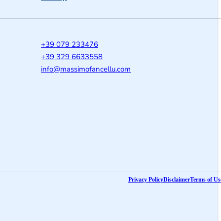
m
+39 079 233476
+39 329 6633558
@ofni
moc.ullecnafomissam
Privacy Policy
Disclaimer
Terms of Us