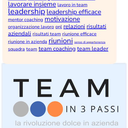
lavorare insieme
lavoro in team
leadership
leadership efficace
motivazione
mentor coaching
relazioni
risultati
organizzazione lavoro
pnl
aziendali
risultati team
riunione efficace
riunioni
riunione in azienda
senso di appartenenza
team coaching
team leader
squadra
team