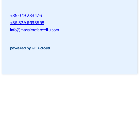
+39 079 233476
+39 329 6633558
@ofni
moc.ullecnafomissam
powered by GFD.cloud