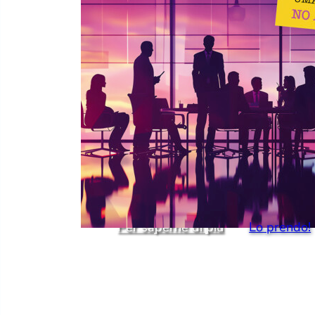
LIBRO / E-BOOK
Organizzare e gestire una
riunione
Come eliminare le perdite di tempo 
rendere produttive le tue riunioni
Il manuale pratico per preparare co
ogni incontro, dagli elementi organizz
alla gestione dei partecipanti
Per saperne di più
Lo prendo!