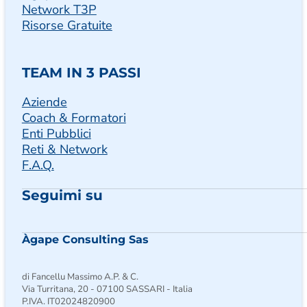
Network T3P
Risorse Gratuite
TEAM IN 3 PASSI
Aziende
Coach & Formatori
Enti Pubblici
Reti & Network
F.A.Q.
Seguimi su
Seguimi su Facebook
Follow us on Instagram
Follow us on X
Àgape Consulting Sas
di Fancellu Massimo A.P. & C.
Via Turritana, 20 - 07100 SASSARI - Italia
P.IVA. IT02024820900