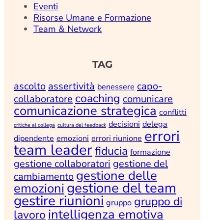
Eventi
Risorse Umane e Formazione
Team & Network
TAG
ascolto
assertività
capo-
benessere
coaching
collaboratore
comunicare
comunicazione strategica
conflitti
decisioni
delega
critiche al collega
cultura del feedback
errori
dipendente
emozioni
errori riunione
team leader
fiducia
formazione
gestione collaboratori
gestione del
gestione delle
cambiamento
gestione del team
emozioni
gestire riunioni
gruppo di
gruppo
intelligenza emotiva
lavoro