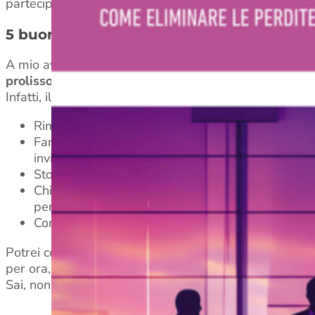
partecipanti coi suoi lunghi discorsi, spesso incentrati 
5 buone strategie per mettere uno stop a
A mio avviso, chi guida la riunione ha dalla sua almen
prolisso e vanesio.
Infatti, il coordinatore potrebbe:
Rimandare l’intervento ad un momento successiv
Far presente che ognuno ha diritto allo stesso spa
invitandolo a concludere con un “…
Quindi?
”)
Stoppare con fermezza la sua eccessiva loquacità
Chiedere agli altri partecipanti il permesso per fa
perciò smettere di parlare.
Congratularsi (eventualmente sia il caso) per quan
Potrei continuare raccontandoti ancora di altri accorgi
per ora, fermarmi qui.
Sai, non vorrei ritrovarmi di colpo anch’io fra i…prolissi