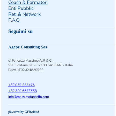
Coach & Formatori
Enti Pubblici
Reti & Network
F.A.Q.
Seguimi su
Seguimi su Facebook
Follow us on Instagram
Follow us on X
Àgape Consulting Sas
di Fancellu Massimo A.P. & C.
Via Turritana, 20 - 07100 SASSARI - Italia
P.IVA. IT02024820900
+39 079 233476
+39 329 6633558
@ofni
moc.ullecnafomissam
powered by GFD.cloud