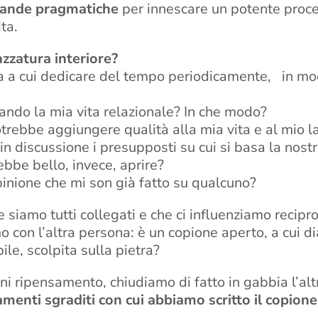
ande pragmatiche
per innescare un potente proces
ta.
zzatura interiore?
ca a cui dedicare del tempo periodicamente, in m
ando la mia vita relazionale? In che modo?
potrebbe aggiungere qualità alla mia vita e al mio l
n discussione i presupposti su cui si basa la nostr
bbe bello, invece, aprire?
pinione che mi son già fatto su qualcuno?
iamo tutti collegati e che ci influenziamo recipr
 con l’altra persona: è un copione aperto, a cui dia
le, scolpita sulla pietra?
i ripensamento, chiudiamo di fatto in gabbia l’al
menti sgraditi con cui abbiamo scritto il copione