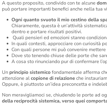
A questo proposito, condivido con te alcune
dom
può portare importanti benefici anche nella tua vi
Ogni quanto svuoto il mio cestino della spa
Chiaramente, questa è un’attività sistemati
dentro e portare risultati positivi.
Quali pensieri ed emozioni stanno condizion
In quali contesti, approcciare con curiosità 
Con quali persone mi può convenire mettere i
Dove sto tenendo chiuse delle porte che sare
A cosa sto rinunciando pur di confermare l’o
Un
principio sistemico
fondamentale afferma che s
attenzione al
copione di relazione
che instauriamo
Oppure, è piuttosto un’idea preconcetta e indelebi
Non meravigliamoci se, chiudendo le porte ad ogn
della reciprocità sistemica, verso quei comporta