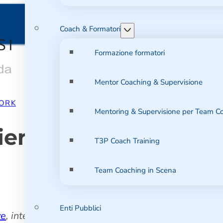
Coach & Formatori
Formazione formatori
Mentor Coaching & Supervisione
ORK
Mentoring & Supervisione per Team C
era interiore: stai 
T3P Coach Training
Team Coaching in Scena
Enti Pubblici
ve
, interessante…ma dovresti parlare anche della
n