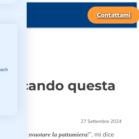
Contattami
oach
applicando questa
27 Settembre 2024
!”
, mi dice
ecessità di svuotare la pattumiera