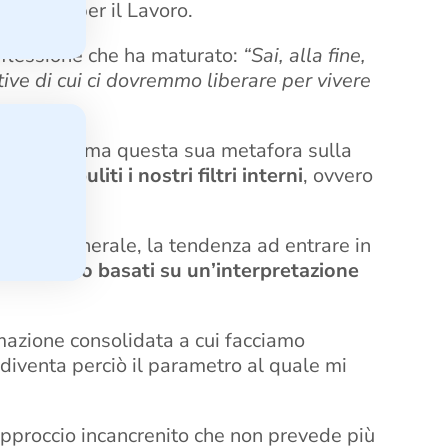
Servizi per il Lavoro.
iflessione che ha maturato:
“Sai, alla fine,
tive di cui ci dovremmo liberare per vivere
’argomento ma questa sua metafora sulla
più puliti i nostri filtri interni
, ovvero
vita, in generale, la tendenza ad entrare in
rtamento basati su un’interpretazione
mazione consolidata a cui facciamo
 diventa perciò il parametro al quale mi
pproccio incancrenito che non prevede più