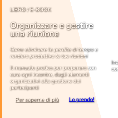
LIBRO / E-BOOK
Organizzare e gestire
una riunione
Come eliminare le perdite di tempo e
rendere produttive le tue riunioni
In
Il manuale pratico per preparare con
co
cura ogni incontro, dagli elementi
organizzativi alla gestione dei
partecipanti
Per saperne di più
Lo prendo!