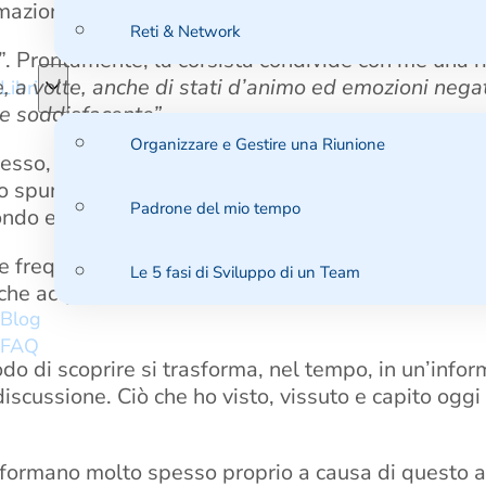
azione sul Coaching svolto con degli operatori dei 
Reti & Network
”. Prontamente, la corsista condivide con me una r
e, a volte, anche di stati d’animo ed emozioni nega
Libri
 e soddisfacente”.
Organizzare e Gestire una Riunione
messo, poi, di approfondire direttamente con lei l
lo spunto per ragionare su
come possiamo mantenere 
Padrone del mio tempo
ndo e noi stessi.
che frequentiamo che anche al di fuori, nella nostra 
Le 5 fasi di Sviluppo di un Team
nche acquisizione e reiterazione di
schemi di compo
Blog
FAQ
o di scoprire si trasforma, nel tempo, in un’infor
iscussione. Ciò che ho visto, vissuto e capito oggi
 formano molto spesso proprio a causa di questo a