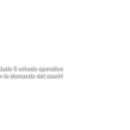
clude 5 schede operative
n le domande del coach!