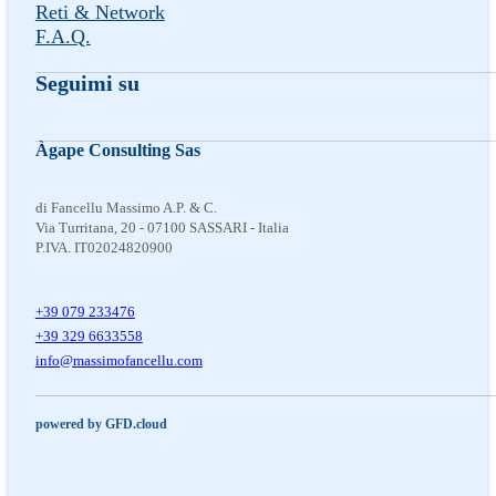
Reti & Network
F.A.Q.
Seguimi su
Seguimi su Facebook
Follow us on Instagram
Follow us on X
Àgape Consulting Sas
di Fancellu Massimo A.P. & C.
Via Turritana, 20 - 07100 SASSARI - Italia
P.IVA. IT02024820900
+39 079 233476
+39 329 6633558
@ofni
moc.ullecnafomissam
powered by GFD.cloud