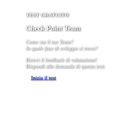
TEST GRATUITO
Check Point Team
Come sta il tuo Team?
In quale fase di sviluppo si trova?
Ricevi il feedback di valutazione!
Rispondi alle domande di questo test:
Inizia il test