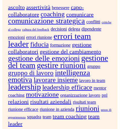
ascolto
assertività
capo-
benessere
coaching
collaboratore
comunicare
comunicazione strategica
conflitti
critiche
decisioni
delega
dipendente
al collega
cultura del feedback
errori team
emozioni
errori riunione
leader
fiducia
gestione
formazione
collaboratori
gestione del cambiamento
gestione
gestione delle emozioni
del team
gestire riunioni
gruppo
intelligenza
gruppo di lavoro
emotiva
lavorare insieme
lavoro in team
leadership
leadership efficace
mentor
motivazione
coaching
organizzazione lavoro
pnl
relazioni
risultati aziendali
risultati team
riunioni
riunione efficace
riunione in azienda
senso di
team coaching
team
squadra
team
appartenenza
leader