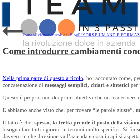
Torna all'elenco articoli del Blog
RISORSE UMANE E FORMAZ
Come introdurre cambiamenti concr
Nella prima parte di questo articolo
, ho raccontato come, pe
concatenazione di
messaggi semplici, chiari e sintetici
per 
Questo è proprio uno dei primi obiettivi che un leader vero 
E abbiamo anche visto che, per trovare “le parole giuste”,
m
Il fatto è che,
spesso, la fretta prende il posto della visi
bisogna fare tutti i giorni, in termini molto specifici. Si fini
davvero in che direzione va l’azienda e cosa i capi si aspetta