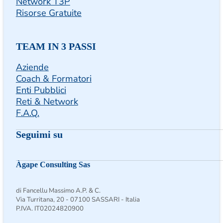
Network T3P
Risorse Gratuite
TEAM IN 3 PASSI
Aziende
Coach & Formatori
Enti Pubblici
Reti & Network
F.A.Q.
Seguimi su
Seguimi su Facebook
Follow us on Instagram
Follow us on X
Àgape Consulting Sas
di Fancellu Massimo A.P. & C.
Via Turritana, 20 - 07100 SASSARI - Italia
P.IVA. IT02024820900