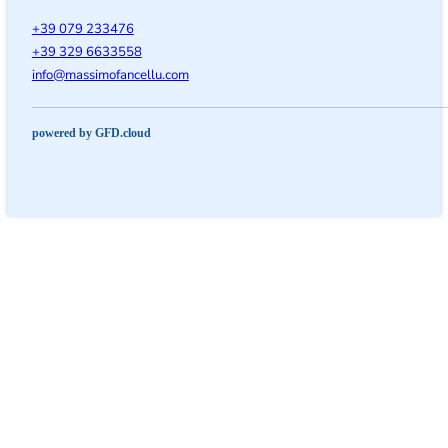
+39 079 233476
+39 329 6633558
@ofni
moc.ullecnafomissam
powered by GFD.cloud