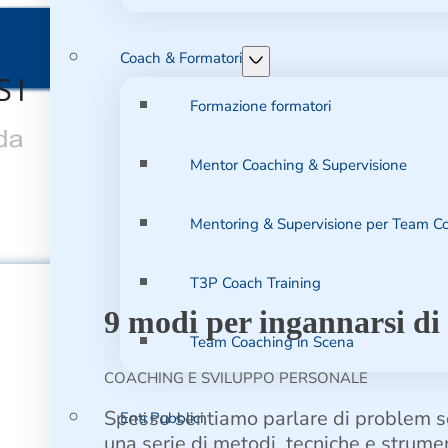
Coach & Formatori
Formazione formatori
Mentor Coaching & Supervisione
Mentoring & Supervisione per Team C
T3P Coach Training
9 modi per ingannarsi di
Team Coaching in Scena
COACHING E SVILUPPO PERSONALE
Spesso sentiamo parlare di problem so
Enti Pubblici
una serie di metodi, tecniche e strumen