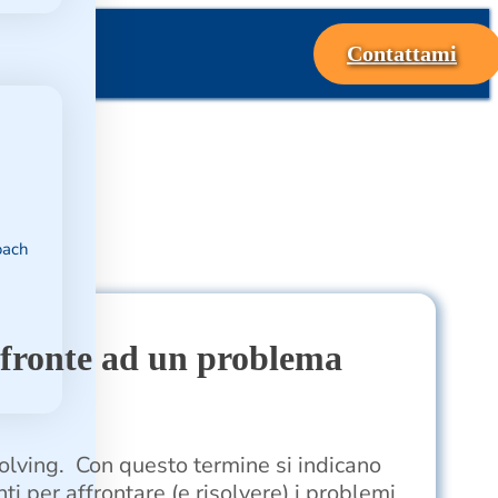
Contattami
oach
 fronte ad un problema
lving. Con questo termine si indicano
ti per affrontare (e risolvere) i problemi