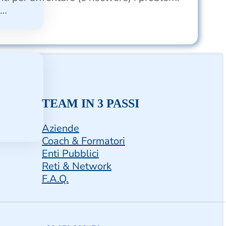
.…
TEAM IN 3 PASSI
Aziende
Coach & Formatori
Enti Pubblici
Reti & Network
F.A.Q.
m