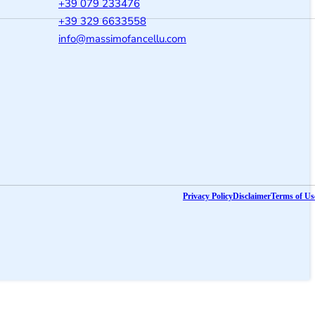
+39 079 233476
+39 329 6633558
@ofni
moc.ullecnafomissam
Privacy Policy
Disclaimer
Terms of Us