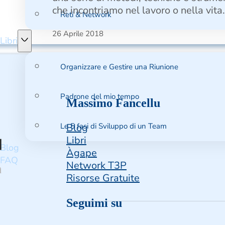
che incontriamo nel lavoro o nella vita
Reti & Network
26 Aprile 2018
Libri
Organizzare e Gestire una Riunione
Padrone del mio tempo
Massimo Fancellu
Le 5 fasi di Sviluppo di un Team
Blog
Libri
Blog
Àgape
FAQ
Network T3P
Risorse Gratuite
Seguimi su
Seguimi su Facebook
Follow us on Instagra
Follow us on X