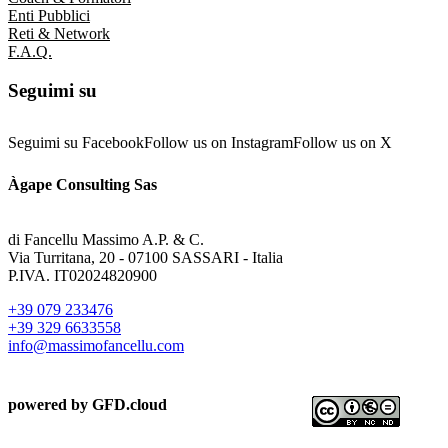
Enti Pubblici
Reti & Network
F.A.Q.
Seguimi su
Seguimi su Facebook
Follow us on Instagram
Follow us on X
Àgape Consulting Sas
di Fancellu Massimo A.P. & C.
Via Turritana, 20 - 07100 SASSARI - Italia
P.IVA. IT02024820900
+39 079 233476
+39 329 6633558
@ofni
moc.ullecnafomissam
powered by GFD.cloud