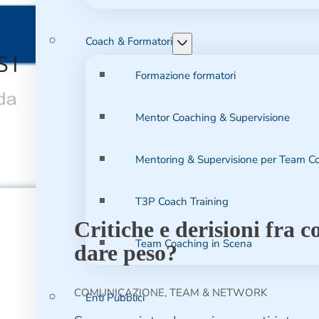
Coach & Formatori
Formazione formatori
Mentor Coaching & Supervisione
Mentoring & Supervisione per Team C
T3P Coach Training
Critiche e derisioni fra c
Team Coaching in Scena
dare peso?
COMUNICAZIONE, TEAM & NETWORK
Enti Pubblici