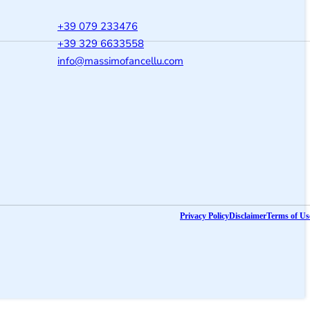
m
+39 079 233476
+39 329 6633558
@ofni
moc.ullecnafomissam
Privacy Policy
Disclaimer
Terms of Us