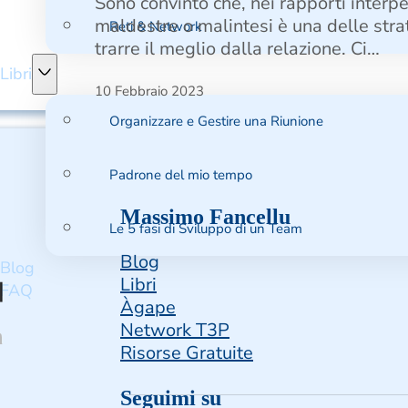
Sono convinto che, nei rapporti interpe
maldestre o malintesi è una delle str
Reti & Network
trarre il meglio dalla relazione. Ci…
Libri
10 Febbraio 2023
Organizzare e Gestire una Riunione
Padrone del mio tempo
Massimo Fancellu
Le 5 fasi di Sviluppo di un Team
Blog
Blog
Libri
FAQ
Àgape
Network T3P
Risorse Gratuite
Seguimi su