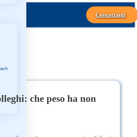
Contattami
oach
olleghi: che peso ha non