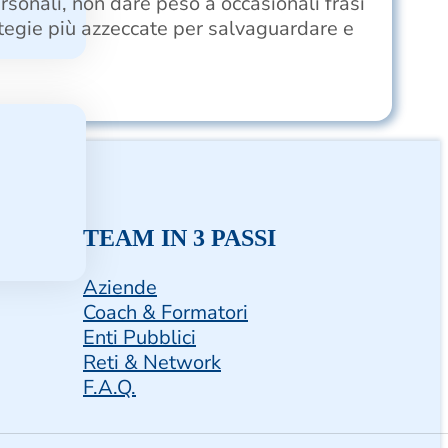
rsonali, non dare peso a occasionali frasi
ategie più azzeccate per salvaguardare e
TEAM IN 3 PASSI
Aziende
Coach & Formatori
Enti Pubblici
Reti & Network
F.A.Q.