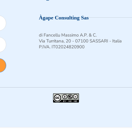
Seguimi su Facebook
Follow us on Instagra
Follow us on X
Àgape Consulting Sas
di Fancellu Massimo A.P. & C.
Via Turritana, 20 - 07100 SASSARI - Italia
P.IVA. IT02024820900