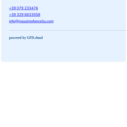
+39 079 233476
+39 329 6633558
@ofni
moc.ullecnafomissam
powered by GFD.cloud