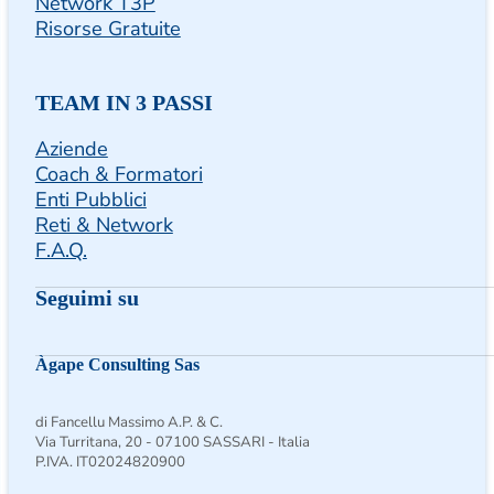
Network T3P
Risorse Gratuite
TEAM IN 3 PASSI
Aziende
Coach & Formatori
Enti Pubblici
Reti & Network
F.A.Q.
Seguimi su
Seguimi su Facebook
Follow us on Instagram
Follow us on X
Àgape Consulting Sas
di Fancellu Massimo A.P. & C.
Via Turritana, 20 - 07100 SASSARI - Italia
P.IVA. IT02024820900