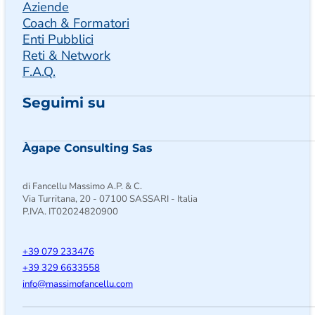
Aziende
Coach & Formatori
Enti Pubblici
Reti & Network
F.A.Q.
Seguimi su
Seguimi su Facebook
Follow us on Instagram
Follow us on X
Àgape Consulting Sas
di Fancellu Massimo A.P. & C.
Via Turritana, 20 - 07100 SASSARI - Italia
P.IVA. IT02024820900
+39 079 233476
+39 329 6633558
@ofni
moc.ullecnafomissam