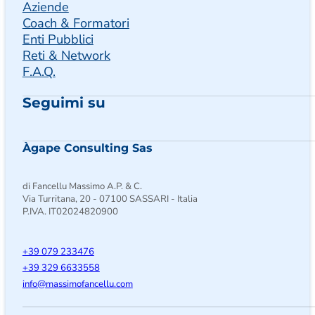
Aziende
Coach & Formatori
Enti Pubblici
Reti & Network
F.A.Q.
Seguimi su
Seguimi su Facebook
Follow us on Instagram
Follow us on X
Àgape Consulting Sas
di Fancellu Massimo A.P. & C.
Via Turritana, 20 - 07100 SASSARI - Italia
P.IVA. IT02024820900
+39 079 233476
+39 329 6633558
@ofni
moc.ullecnafomissam